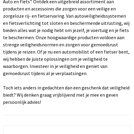
Auto en Fiets". Ontdek een uitgebreid assortiment aan
Voor de zorg
Food geschenken
Sokken
producten en accessoires die zorgen voor een veilige en
zorgeloze rij- en fietservaring. Van autoveiligheidssystemen
Waardering
Giftcards
Overhemden
en fietsverlichting tot sloten en beschermende uitrusting, wij
bieden alles wat je nodig hebt om jezelf, je voertuig en je fiets
Zomer
Holland (Oranje)
Polo's
te beschermen. Onze hoogwaardige producten voldoen aan
strenge veiligheidsnormen en zorgen voor gemoedsrust
Huis, Tuin en Keuken
Regenkleding
tijdens je reizen. Of je nu een automobilist of een fietser bent,
wij hebben de juiste oplossingen om je veiligheid te
Jij bent GOUD waard!
Sweaters
waarborgen. Investeer in je veiligheid en geniet van
gemoedsrust tijdens al je verplaatsingen.
Kantoor en zakelijk
T-Shirts
Toch iets anders in gedachten dan een geschenk dat veiligheid
Kinderen en familie
Vesten
biedt? Wij denken graag vrijblijvend met je mee en geven
persoonlijk advies!
Klokken, horloges en weerstations
T-Shirts
Lampen en gereedschap
Schoenen