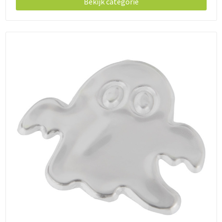
Snoepgoed
Bekijk categorie
Spellen voor binnen en buiten
Sport
Sportaccessoires
Tassen
Textiel
Thuiswerken
Veiligheid, Auto en Fiets
Virtueel uitje met borrelbox
Vrije tijd en strand