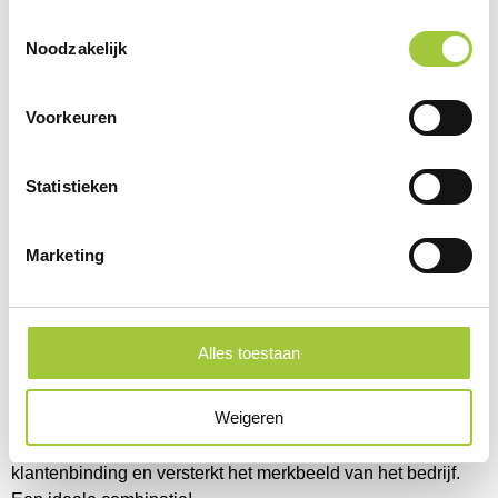
Toestemmingsselectie
Noodzakelijk
Voorkeuren
Fiets
Statistieken
Bekijk categorie
Marketing
Meer dan een geschenk
Alles toestaan
Een relatiegeschenk bedrukt met een logo en/of boodschap
is meer dan een cadeau. Het zorgt voor verbinding met de
Weigeren
medewerkers of met de klanten die het cadeau ontvangen.
Het bedrukken van een unieke boodschap of logo zorgt voor
klantenbinding en versterkt het merkbeeld van het bedrijf.