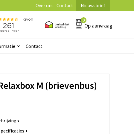
Over ons
Contact
Nieuwsbrief
0
Op aanvraag
ormatie
Contact
 Relaxbox M (brievenbus)
hrijving
specificaties