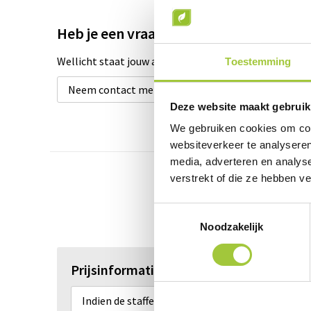
Heb je een vraag over dit product?
Wellicht staat jouw antwoord tussen de product omsch
Toestemming
Neem contact met ons op
Deze website maakt gebruik
We gebruiken cookies om cont
websiteverkeer te analyseren
media, adverteren en analys
verstrekt of die ze hebben v
Toestemmingsselectie
Noodzakelijk
Prijsinformatie
Indien de staffels niet aanwezig zijn moet je ee