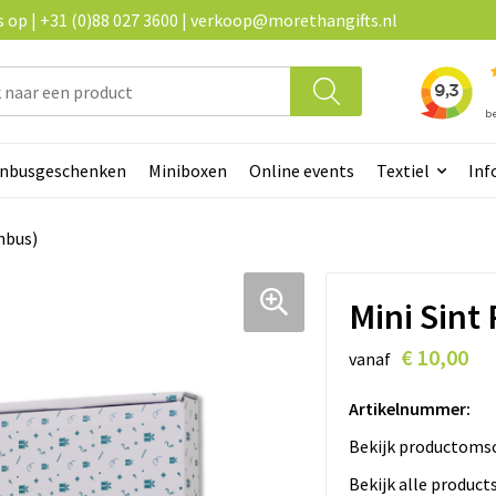
op | +31 (0)88 027 3600 | verkoop@morethangifts.nl
enbusgeschenken
Miniboxen
Online events
Textiel
Inf
nbus)
Mini Sint
€ 10,00
vanaf
Artikelnummer:
Bekijk productomsc
Bekijk alle product