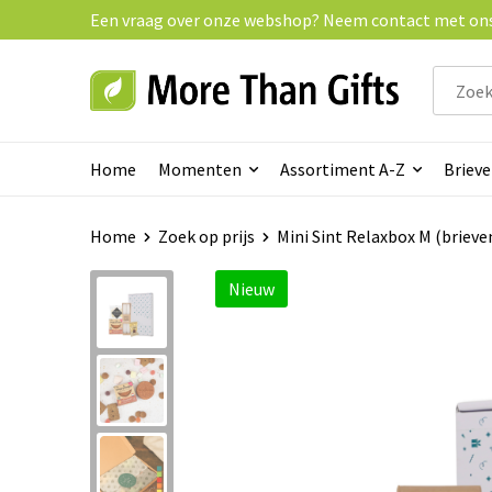
Een vraag over onze webshop? Neem contact met ons 
Home
Momenten
Assortiment A-Z
Briev
Home
Zoek op prijs
Mini Sint Relaxbox M (brieve
Nieuw