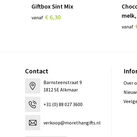
Giftbox Sint Mix
Choco
melk,
€ 6,30
vanaf
vanaf
Contact
Info
Barnsteenstraat 9
Over 
1812 SE Alkmaar
Nieuw
Veelg
+31 (0) 88 027 3600
verkoop@morethangifts.nl