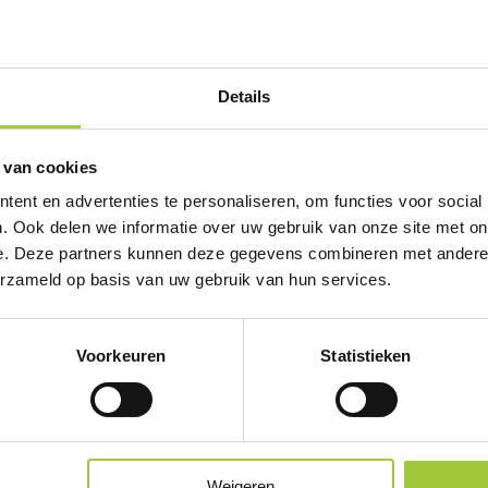
rijving of specificaties. Staat jouw vraag er niet tussen? Neem 
Details
 van cookies
ent en advertenties te personaliseren, om functies voor social
. Ook delen we informatie over uw gebruik van onze site met on
e. Deze partners kunnen deze gegevens combineren met andere i
erzameld op basis van uw gebruik van hun services.
Prijsinformatie
Omschrijving
Specificaties
Voorkeuren
Statistieken
rst een optie hierboven selecteren
Weigeren