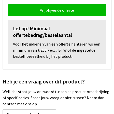
Snoepgoed
Vrijblijvende offerte
Spellen voor binnen en buiten
Sport
Let op! Minimaal
offertebedrag/bestelaantal
Sportaccessoires
Voor het indienen van een offerte hanteren wij een
minimum van € 250,- excl. BTW óf de ingestelde
Tassen
bestelhoeveelheid bij het product.
Textiel
Thuiswerken
Heb je een vraag over dit product?
Veiligheid, Auto en Fiets
Wellicht staat jouw antwoord tussen de product omschrijving
of specificaties. Staat jouw vraag er niet tussen? Neem dan
Virtueel uitje met borrelbox
contact met ons op
Vrije tijd en strand