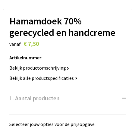
Lanyards
Peuters en Baby's
Lokale producten
Ondergoed, Sokken en Nachtkleding
Hamamdoek 70%
gerecycled en handcreme
Miniboxen
€ 7,50
vanaf
Momenten
Artikelnummer:
Paraplu's
Bekijk productomschrijving
Persoonlijke verzorging
Bekijk alle productspecificaties
Reisbenodigdheden
1. Aantal producten
Schrijfwaren
Sleutelhangers
Selecteer jouw opties voor de prijsopgave.