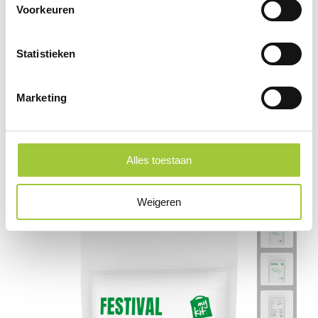
Voorkeuren
Statistieken
Marketing
Eerste hulp set 10-delig Elbrus
Alles toestaan
€ 2,52
Weigeren