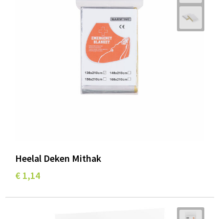
Wellness
Werkkleding
Wijn & Bier
Relatiegeschenken zomer
Heelal Deken Mithak
€ 1,14