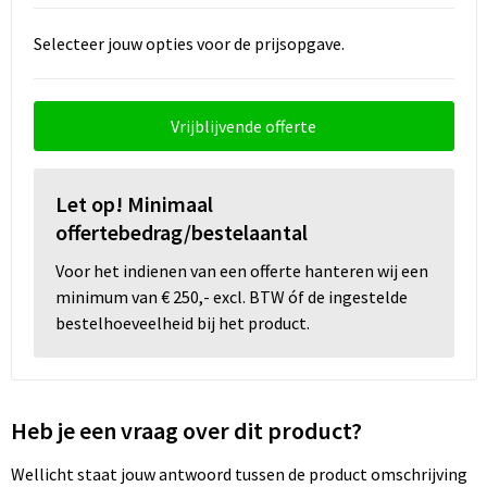
Snoepgoed
Selecteer jouw opties voor de prijsopgave.
Spellen voor binnen en buiten
Sport
Vrijblijvende offerte
Sportaccessoires
Let op! Minimaal
Tassen
offertebedrag/bestelaantal
Textiel
Voor het indienen van een offerte hanteren wij een
minimum van € 250,- excl. BTW óf de ingestelde
bestelhoeveelheid bij het product.
Thuiswerken
Veiligheid, Auto en Fiets
Heb je een vraag over dit product?
Virtueel uitje met borrelbox
Wellicht staat jouw antwoord tussen de product omschrijving
Vrije tijd en strand