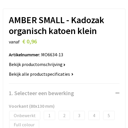
Lanyards
Peuters en Baby's
Lokale producten
Ondergoed, Sokken en Nachtkleding
AMBER SMALL - Kadozak
organisch katoen klein
Miniboxen
€ 0,96
vanaf
Momenten
Artikelnummer:
MO6634-13
Paraplu's
Bekijk productomschrijving
Persoonlijke verzorging
Bekijk alle productspecificaties
Reisbenodigdheden
1. Selecteer een bewerking
Schrijfwaren
Voorkant (80x130 mm)
Sleutelhangers
Onbewerkt
1
2
3
4
5
Full colour