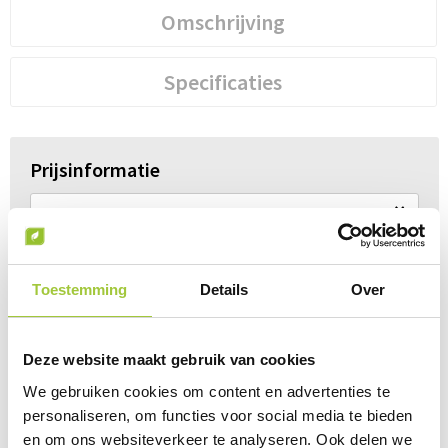
Omschrijving
Specificaties
Prijsinformatie
×
Indien de staffels niet aanwezig zijn moet je
eerst een optie hierboven selecteren
Draai uw mobiel voor de Prijs informatie
Toestemming
Details
Over
Gerelateerde producten
Deze website maakt gebruik van cookies
We gebruiken cookies om content en advertenties te
personaliseren, om functies voor social media te bieden
en om ons websiteverkeer te analyseren. Ook delen we