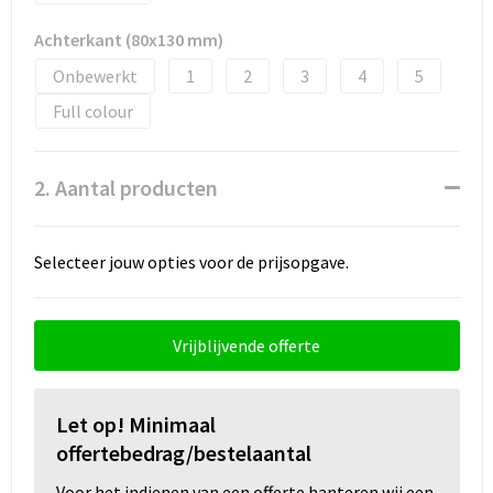
Snoepgoed
Achterkant (80x130 mm)
Spellen voor binnen en buiten
Onbewerkt
1
2
3
4
5
Full colour
Sport
Sportaccessoires
2. Aantal producten
Tassen
Selecteer jouw opties voor de prijsopgave.
Textiel
Thuiswerken
Vrijblijvende offerte
Veiligheid, Auto en Fiets
Let op! Minimaal
Virtueel uitje met borrelbox
offertebedrag/bestelaantal
Vrije tijd en strand
Voor het indienen van een offerte hanteren wij een