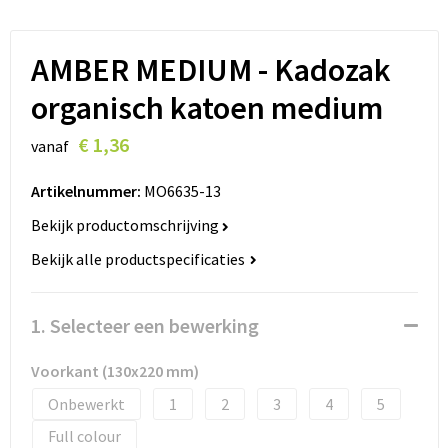
Lanyards
Peuters en Baby's
Lokale producten
Ondergoed, Sokken en Nachtkleding
AMBER MEDIUM - Kadozak
organisch katoen medium
Miniboxen
€ 1,36
vanaf
Momenten
Artikelnummer:
MO6635-13
Paraplu's
Bekijk productomschrijving
Persoonlijke verzorging
Bekijk alle productspecificaties
Reisbenodigdheden
1. Selecteer een bewerking
Schrijfwaren
Voorkant (130x220 mm)
Sleutelhangers
Onbewerkt
1
2
3
4
5
Full colour