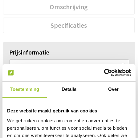
Omschrijving
Specificaties
Prijsinformatie
×
Indien de staffels niet aanwezig zijn moet je
eerst een optie hierboven selecteren
Draai uw mobiel voor de Prijs informatie
Toestemming
Details
Over
Gerelateerde producten
Deze website maakt gebruik van cookies
We gebruiken cookies om content en advertenties te
personaliseren, om functies voor social media te bieden
en om ons websiteverkeer te analyseren. Ook delen we