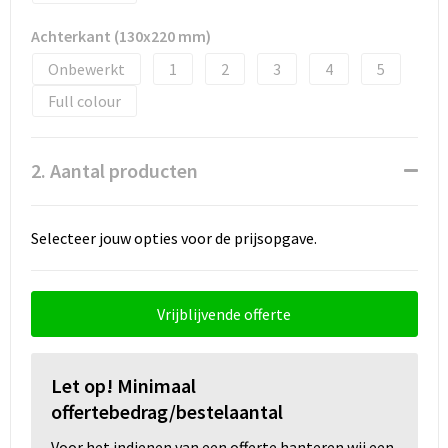
Snoepgoed
Achterkant (130x220 mm)
Spellen voor binnen en buiten
Onbewerkt
1
2
3
4
5
Full colour
Sport
Sportaccessoires
2. Aantal producten
Tassen
Selecteer jouw opties voor de prijsopgave.
Textiel
Thuiswerken
Vrijblijvende offerte
Veiligheid, Auto en Fiets
Let op! Minimaal
Virtueel uitje met borrelbox
offertebedrag/bestelaantal
Vrije tijd en strand
Voor het indienen van een offerte hanteren wij een