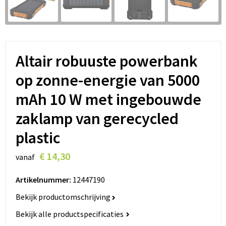
Lanyards
Peuters en Baby's
Lokale producten
Ondergoed, Sokken en Nachtkleding
Miniboxen
Altair robuuste powerbank
op zonne-energie van 5000
Momenten
mAh 10 W met ingebouwde
Paraplu's
zaklamp van gerecycled
Persoonlijke verzorging
plastic
Reisbenodigdheden
€ 14,30
vanaf
Schrijfwaren
Artikelnummer:
12447190
Bekijk productomschrijving
Sleutelhangers
Bekijk alle productspecificaties