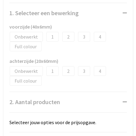
Snoepgoed
1. Selecteer een bewerking
Spellen voor binnen en buiten
voorzijde (40x6mm)
Sport
Onbewerkt
1
2
3
4
Sportaccessoires
Full colour
Tassen
achterzijde (20x60mm)
Onbewerkt
1
2
3
4
Textiel
Full colour
Thuiswerken
2. Aantal producten
Veiligheid, Auto en Fiets
Virtueel uitje met borrelbox
Selecteer jouw opties voor de prijsopgave.
Vrije tijd en strand