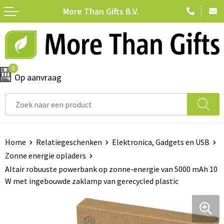
More Than Gifts B.V.
Terug
Terug
Terug
Terug
Alle momenten
Anti-stress
Badtextiel en Douche
Veelgestelde vragen
Dag van de Leraar
Bidons en sportflessen
Bodywarmers
0
Op aanvraag
Give aways
Bloemen en planten
Broeken
Kerst
Brievenbuspost relatiegeschenken
Caps, Hoeden en Mutsen
Office gadgets
Chocolade
Dekens, Fleecedekens en Kussens
Home
Relatiegeschenken
Elektronica, Gadgets en USB
Zonne energie opladers
Pasen
Duurzaam
Handschoenen en Sjaals
Altair robuuste powerbank op zonne-energie van 5000 mAh 10
W met ingebouwde zaklamp van gerecycled plastic
Sinterklaas
Elektronica, Gadgets en USB
Jassen
Valentijn
Feestartikelen
Kledingaccessoires