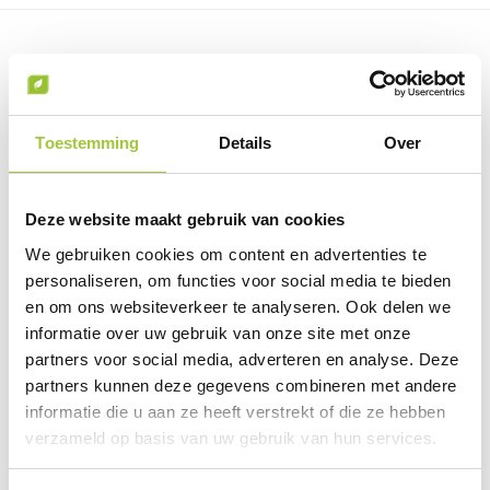
Prijsinformatie
Toestemming
Details
Over
Omschrijving
Deze website maakt gebruik van cookies
Specificaties
We gebruiken cookies om content en advertenties te
personaliseren, om functies voor social media te bieden
en om ons websiteverkeer te analyseren. Ook delen we
Prijsinformatie
informatie over uw gebruik van onze site met onze
partners voor social media, adverteren en analyse. Deze
×
Indien de staffels niet aanwezig zijn moet je
partners kunnen deze gegevens combineren met andere
eerst een optie hierboven selecteren
informatie die u aan ze heeft verstrekt of die ze hebben
Draai uw mobiel voor de Prijs informatie
verzameld op basis van uw gebruik van hun services.