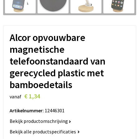
Lanyards
Peuters en Baby's
Lokale producten
Ondergoed, Sokken en Nachtkleding
Miniboxen
Alcor opvouwbare
magnetische
Momenten
telefoonstandaard van
Paraplu's
gerecycled plastic met
Persoonlijke verzorging
bamboedetails
Reisbenodigdheden
€ 1,34
vanaf
Schrijfwaren
Artikelnummer:
12446301
Bekijk productomschrijving
Sleutelhangers
Bekijk alle productspecificaties