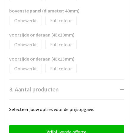
bovenste panel (diameter: 40mm)
Wellness
Onbewerkt
Full colour
Werkkleding
voorzijde onderaan (45x20mm)
Wijn & Bier
Onbewerkt
Full colour
Relatiegeschenken zomer
voorzijde onderaan (45x15mm)
Onbewerkt
Full colour
3. Aantal producten
Selecteer jouw opties voor de prijsopgave.
Vrijblijvende offerte