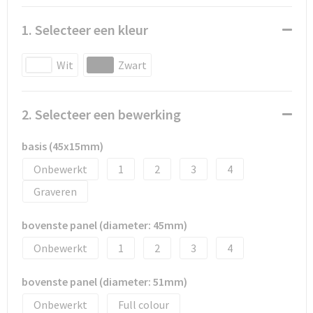
Snoepgoed
1. Selecteer een kleur
Spellen voor binnen en buiten
Wit
Zwart
Sport
Sportaccessoires
2. Selecteer een bewerking
Tassen
basis (45x15mm)
Onbewerkt
1
2
3
4
Textiel
Graveren
Thuiswerken
bovenste panel (diameter: 45mm)
Veiligheid, Auto en Fiets
Onbewerkt
1
2
3
4
Virtueel uitje met borrelbox
bovenste panel (diameter: 51mm)
Onbewerkt
Full colour
Vrije tijd en strand