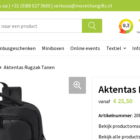
op | +31 (0)88 027 3600 | verkoop@morethangifts.nl
enbusgeschenken
Miniboxen
Online events
Textiel
Inf
Aktentas Rugzak Tanen
Aktentas
€ 25,50
vanaf
Artikelnummer:
20
Bekijk productomsc
Bekijk alle product