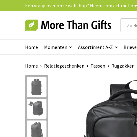
Een vraag over onze webshop? Neem contact met ons 
Home
Momenten
Assortiment A-Z
Briev
Home
Relatiegeschenken
Tassen
Rugzakken