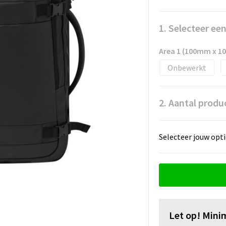
1. Selecteer ee
Area 1 (100mm x 
Onbewerkt
2. Aantal produ
Selecteer jouw opti
Let op! Mini