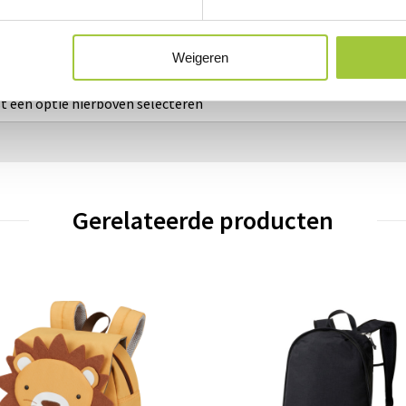
Weigeren
rst een optie hierboven selecteren
Gerelateerde producten