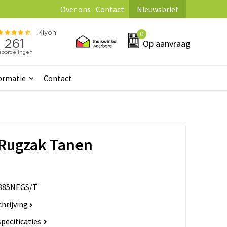
Over ons
Contact
Nieuwsbrief
0
Op aanvraag
ormatie
Contact
 Rugzak Tanen
885NEGS/T
hrijving
specificaties