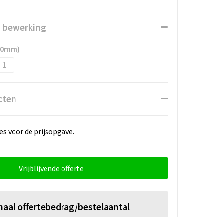
n bewerking
100mm)
1
cten
es voor de prijsopgave.
Vrijblijvende offerte
maal offertebedrag/bestelaantal