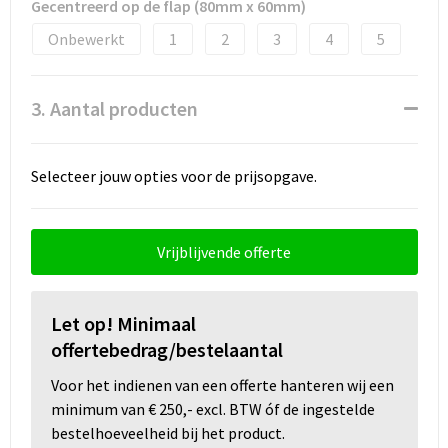
Snoepgoed
Gecentreerd op de flap (80mm x 60mm)
Onbewerkt
1
2
3
4
5
Spellen voor binnen en buiten
Sport
3. Aantal producten
Sportaccessoires
Selecteer jouw opties voor de prijsopgave.
Tassen
Textiel
Vrijblijvende offerte
Thuiswerken
Let op! Minimaal
Veiligheid, Auto en Fiets
offertebedrag/bestelaantal
Voor het indienen van een offerte hanteren wij een
Virtueel uitje met borrelbox
minimum van € 250,- excl. BTW óf de ingestelde
bestelhoeveelheid bij het product.
Vrije tijd en strand