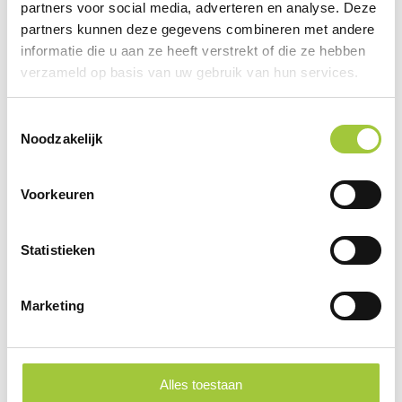
partners voor social media, adverteren en analyse. Deze
partners kunnen deze gegevens combineren met andere
informatie die u aan ze heeft verstrekt of die ze hebben
verzameld op basis van uw gebruik van hun services.
Toestemmingsselectie
Noodzakelijk
Voorkeuren
Statistieken
Aktentas Tanil
Marketing
€ 3,06
vanaf
Alles toestaan