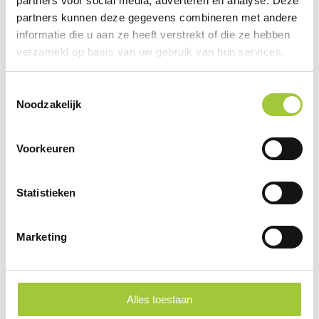
partners voor social media, adverteren en analyse. Deze
partners kunnen deze gegevens combineren met andere
informatie die u aan ze heeft verstrekt of die ze hebben
verzameld op basis van uw gebruik van hun services.
Toestemmingsselectie
Noodzakelijk
Voorkeuren
Statistieken
Hey Pots aluminium bloempot, cactus
Marketing
€ 15,20
vanaf
Alles toestaan