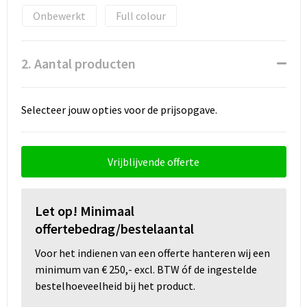
Snoepgoed
Onbewerkt
Full colour
Spellen voor binnen en buiten
2. Aantal producten
Sport
Sportaccessoires
Selecteer jouw opties voor de prijsopgave.
Tassen
Vrijblijvende offerte
Textiel
Thuiswerken
Let op! Minimaal
offertebedrag/bestelaantal
Veiligheid, Auto en Fiets
Voor het indienen van een offerte hanteren wij een
minimum van € 250,- excl. BTW óf de ingestelde
Virtueel uitje met borrelbox
bestelhoeveelheid bij het product.
Vrije tijd en strand