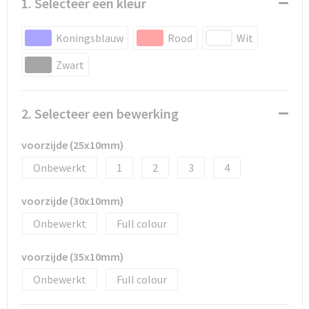
1. Selecteer een kleur
Snoepgoed
Spellen voor binnen en buiten
Koningsblauw
Rood
Wit
Zwart
Sport
Sportaccessoires
2. Selecteer een bewerking
Tassen
voorzijde (25x10mm)
Onbewerkt
1
2
3
4
Textiel
voorzijde (30x10mm)
Thuiswerken
Onbewerkt
Full colour
Veiligheid, Auto en Fiets
voorzijde (35x10mm)
Virtueel uitje met borrelbox
Onbewerkt
Full colour
Vrije tijd en strand