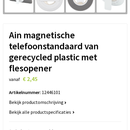
Lanyards
Peuters en Baby's
Lokale producten
Ondergoed, Sokken en Nachtkleding
Miniboxen
Ain magnetische
telefoonstandaard van
Momenten
gerecycled plastic met
Paraplu's
flesopener
Persoonlijke verzorging
€ 2,45
vanaf
Reisbenodigdheden
Artikelnummer:
12446101
Bekijk productomschrijving
Schrijfwaren
Bekijk alle productspecificaties
Sleutelhangers