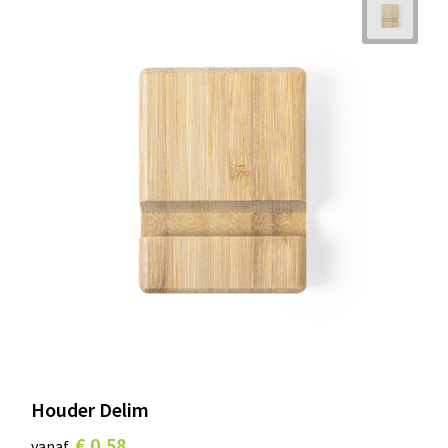
Houder Delim
€ 0,58
vanaf