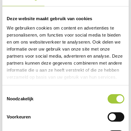
Prijsinformatie
×
Deze website maakt gebruik van cookies
Indien de staffels niet aanwezig zijn moet je
eerst een optie hierboven selecteren
We gebruiken cookies om content en advertenties te
personaliseren, om functies voor social media te bieden
Draai uw mobiel voor de Prijs informatie
en om ons websiteverkeer te analyseren. Ook delen we
informatie over uw gebruik van onze site met onze
partners voor social media, adverteren en analyse. Deze
Gerelateerde producten
partners kunnen deze gegevens combineren met andere
informatie die u aan ze heeft verstrekt of die ze hebben
verzameld op basis van uw gebruik van hun services.
Toestemmingsselectie
Noodzakelijk
Voorkeuren