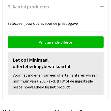
3. Aantal producten
Wellness
Selecteer jouw opties voor de prijsopgave.
Werkkleding
Wijn & Bier
Vrijblijvende offerte
Relatiegeschenken zomer
Let op! Minimaal
offertebedrag/bestelaantal
Voor het indienen van een offerte hanteren wij een
minimum van € 250,- excl. BTW óf de ingestelde
bestelhoeveelheid bij het product.