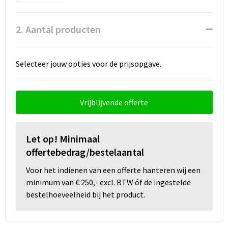
Snoepgoed
Spellen voor binnen en buiten
2. Aantal producten
Sport
Selecteer jouw opties voor de prijsopgave.
Sportaccessoires
Tassen
Vrijblijvende offerte
Textiel
Let op! Minimaal
offertebedrag/bestelaantal
Thuiswerken
Voor het indienen van een offerte hanteren wij een
Veiligheid, Auto en Fiets
minimum van € 250,- excl. BTW óf de ingestelde
bestelhoeveelheid bij het product.
Virtueel uitje met borrelbox
Vrije tijd en strand