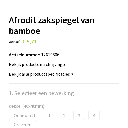
Lanyards
Peuters en Baby's
Lokale producten
Ondergoed, Sokken en Nachtkleding
Afrodit zakspiegel van
bamboe
Miniboxen
€ 5,71
vanaf
Momenten
Artikelnummer:
12619606
Paraplu's
Bekijk productomschrijving
Persoonlijke verzorging
Bekijk alle productspecificaties
Reisbenodigdheden
1. Selecteer een bewerking
Schrijfwaren
deksel (40x40mm)
Sleutelhangers
Onbewerkt
1
2
3
4
Graveren