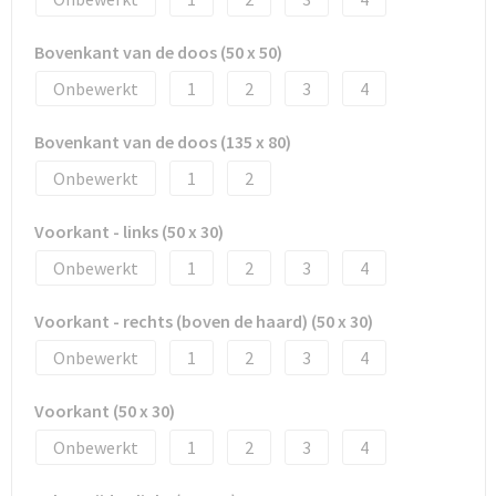
Snoepgoed
Bovenkant van de doos (50 x 50)
Spellen voor binnen en buiten
Onbewerkt
1
2
3
4
Sport
Bovenkant van de doos (135 x 80)
Sportaccessoires
Onbewerkt
1
2
Tassen
Voorkant - links (50 x 30)
Onbewerkt
1
2
3
4
Textiel
Voorkant - rechts (boven de haard) (50 x 30)
Thuiswerken
Onbewerkt
1
2
3
4
Veiligheid, Auto en Fiets
Voorkant (50 x 30)
Virtueel uitje met borrelbox
Onbewerkt
1
2
3
4
Vrije tijd en strand