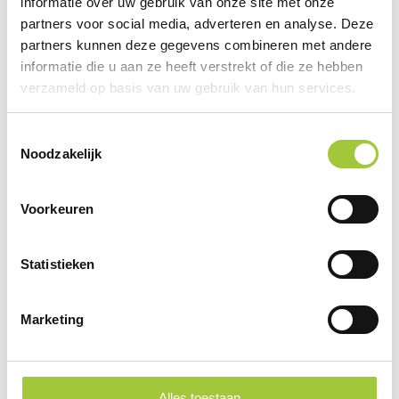
informatie over uw gebruik van onze site met onze
partners voor social media, adverteren en analyse. Deze
partners kunnen deze gegevens combineren met andere
Specificaties
informatie die u aan ze heeft verstrekt of die ze hebben
verzameld op basis van uw gebruik van hun services.
Prijsinformatie
Toestemmingsselectie
Noodzakelijk
×
Indien de staffels niet aanwezig zijn moet je
eerst een optie hierboven selecteren
Voorkeuren
Draai uw mobiel voor de Prijs informatie
Statistieken
Gerelateerde producten
Marketing
Alles toestaan