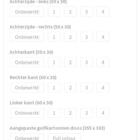
Achterzijde - links (50 x 30)
Onbewerkt
1
2
3
4
Wellness
Achterzijde - rechts (50 x 30)
Werkkleding
Onbewerkt
1
2
3
4
Wijn & Bier
Achterkant (50 x 30)
Relatiegeschenken zomer
Onbewerkt
1
2
3
4
Rechter kant (60 x 30)
Onbewerkt
1
2
3
4
Linker kant (60 x 30)
Onbewerkt
1
2
3
4
Aangepaste golfkartonnen doos (355 x 303)
Onbewerkt
Full colour