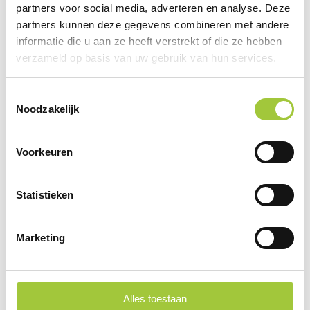
partners voor social media, adverteren en analyse. Deze
partners kunnen deze gegevens combineren met andere
Product video
informatie die u aan ze heeft verstrekt of die ze hebben
verzameld op basis van uw gebruik van hun services.
Specificaties
Toestemmingsselectie
Noodzakelijk
Prijsinformatie
Voorkeuren
×
Indien de staffels niet aanwezig zijn moet je
eerst een optie hierboven selecteren
Statistieken
Draai uw mobiel voor de Prijs informatie
Marketing
Gerelateerde producten
Alles toestaan