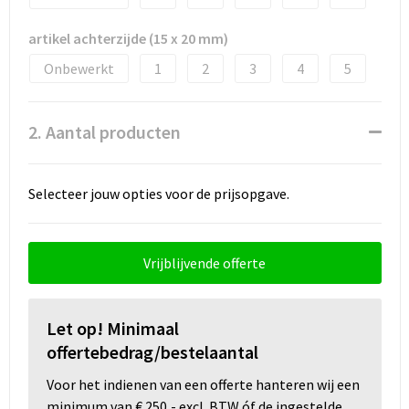
Snoepgoed
artikel achterzijde (15 x 20 mm)
Spellen voor binnen en buiten
Onbewerkt
1
2
3
4
5
Sport
2. Aantal producten
Sportaccessoires
Tassen
Selecteer jouw opties voor de prijsopgave.
Textiel
Vrijblijvende offerte
Thuiswerken
Veiligheid, Auto en Fiets
Let op! Minimaal
offertebedrag/bestelaantal
Virtueel uitje met borrelbox
Voor het indienen van een offerte hanteren wij een
Vrije tijd en strand
minimum van € 250,- excl. BTW óf de ingestelde