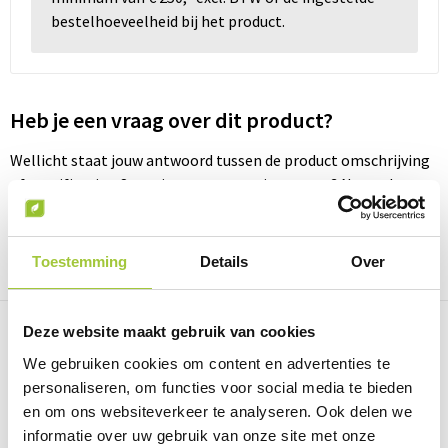
bestelhoeveelheid bij het product.
Wellness
Werkkleding
Heb je een vraag over dit product?
Wijn & Bier
Wellicht staat jouw antwoord tussen de product omschrijving
of specificaties. Staat jouw vraag er niet tussen? Neem dan
Relatiegeschenken zomer
contact met ons op
Neem contact met ons op
Toestemming
Details
Over
Deze website maakt gebruik van cookies
We gebruiken cookies om content en advertenties te
Prijsinformatie
personaliseren, om functies voor social media te bieden
en om ons websiteverkeer te analyseren. Ook delen we
informatie over uw gebruik van onze site met onze
Omschrijving