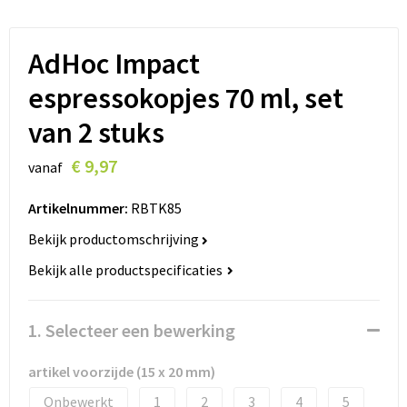
Lanyards
Peuters en Baby's
Lokale producten
Ondergoed, Sokken en Nachtkleding
AdHoc Impact
espressokopjes 70 ml, set
Miniboxen
van 2 stuks
Momenten
€ 9,97
vanaf
Paraplu's
Artikelnummer:
RBTK85
Persoonlijke verzorging
Bekijk productomschrijving
Bekijk alle productspecificaties
Reisbenodigdheden
Schrijfwaren
1. Selecteer een bewerking
Sleutelhangers
artikel voorzijde (15 x 20 mm)
Onbewerkt
1
2
3
4
5