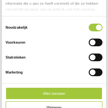
informatie die u aan ze heeft verstrekt of die ze hebben
verzameld op basis van uw gebruik van hun services.
Toestemmingsselectie
Noodzakelijk
Voorkeuren
Statistieken
BOPPER - Flessenstop van beukenhout
€ 0,36
vanaf
Marketing
Alles toestaan
Weigeren