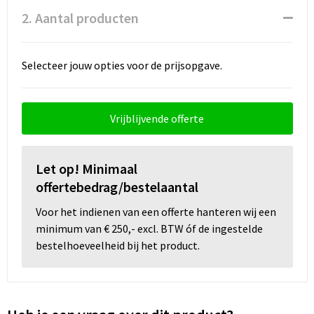
Snoepgoed
2. Aantal producten
Spellen voor binnen en buiten
Selecteer jouw opties voor de prijsopgave.
Sport
Sportaccessoires
Vrijblijvende offerte
Tassen
Let op! Minimaal
Textiel
offertebedrag/bestelaantal
Thuiswerken
Voor het indienen van een offerte hanteren wij een
minimum van € 250,- excl. BTW óf de ingestelde
Veiligheid, Auto en Fiets
bestelhoeveelheid bij het product.
Virtueel uitje met borrelbox
Vrije tijd en strand