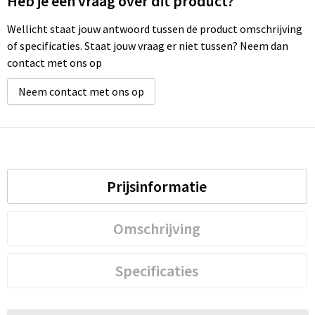
Heb je een vraag over dit product?
Wellicht staat jouw antwoord tussen de product omschrijving
Wellness
of specificaties. Staat jouw vraag er niet tussen? Neem dan
contact met ons op
Werkkleding
Neem contact met ons op
Wijn & Bier
Relatiegeschenken zomer
Prijsinformatie
Omschrijving
Specificaties