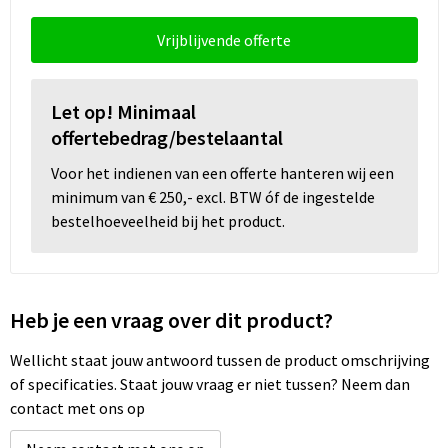
Snoepgoed
Vrijblijvende offerte
Spellen voor binnen en buiten
Sport
Let op! Minimaal
offertebedrag/bestelaantal
Sportaccessoires
Voor het indienen van een offerte hanteren wij een
minimum van € 250,- excl. BTW óf de ingestelde
Tassen
bestelhoeveelheid bij het product.
Textiel
Thuiswerken
Heb je een vraag over dit product?
Veiligheid, Auto en Fiets
Wellicht staat jouw antwoord tussen de product omschrijving
of specificaties. Staat jouw vraag er niet tussen? Neem dan
Virtueel uitje met borrelbox
contact met ons op
Vrije tijd en strand