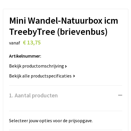
Lanyards
Peuters en Baby's
Lokale producten
Ondergoed, Sokken en Nachtkleding
Mini Wandel-Natuurbox icm
TreebyTree (brievenbus)
Miniboxen
€ 13,75
vanaf
Momenten
Artikelnummer:
Paraplu's
Bekijk productomschrijving
Persoonlijke verzorging
Bekijk alle productspecificaties
Reisbenodigdheden
1. Aantal producten
Schrijfwaren
Sleutelhangers
Selecteer jouw opties voor de prijsopgave.