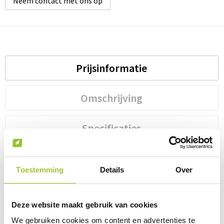
Neem contact met ons op
Wellness
Werkkleding
Prijsinformatie
Wijn & Bier
Omschrijving
Relatiegeschenken zomer
Specificaties
Toestemming
Details
Over
Prijsinformatie
×
Indien de staffels niet aanwezig zijn moet je
eerst een optie hierboven selecteren
Deze website maakt gebruik van cookies
Draai uw mobiel voor de Prijs informatie
We gebruiken cookies om content en advertenties te