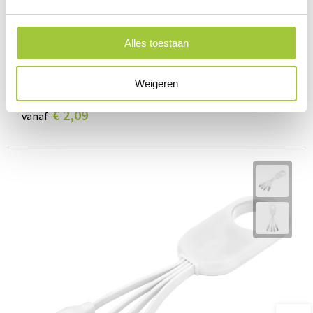
Alles toestaan
Weigeren
Troop 3-in-1 oplaadkabel
€ 2,09
vanaf