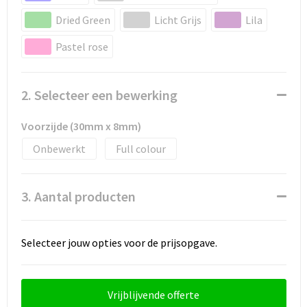
Snoepgoed
Dried Green
Licht Grijs
Lila
Spellen voor binnen en buiten
Pastel rose
Sport
2. Selecteer een bewerking
Sportaccessoires
Voorzijde (30mm x 8mm)
Tassen
Onbewerkt
Full colour
Textiel
3. Aantal producten
Thuiswerken
Veiligheid, Auto en Fiets
Selecteer jouw opties voor de prijsopgave.
Virtueel uitje met borrelbox
Vrijblijvende offerte
Vrije tijd en strand