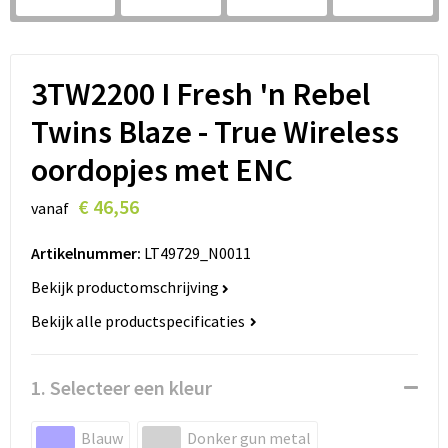
Lanyards
Peuters en Baby's
Lokale producten
Ondergoed, Sokken en Nachtkleding
3TW2200 I Fresh 'n Rebel
Miniboxen
Twins Blaze - True Wireless
Momenten
oordopjes met ENC
€ 46,56
Paraplu's
vanaf
Artikelnummer:
LT49729_N0011
Persoonlijke verzorging
Bekijk productomschrijving
Reisbenodigdheden
Bekijk alle productspecificaties
Schrijfwaren
1. Selecteer een kleur
Sleutelhangers
Blauw
Donker gun metal