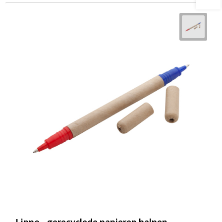
Lippo - gerecyclede papieren balpen