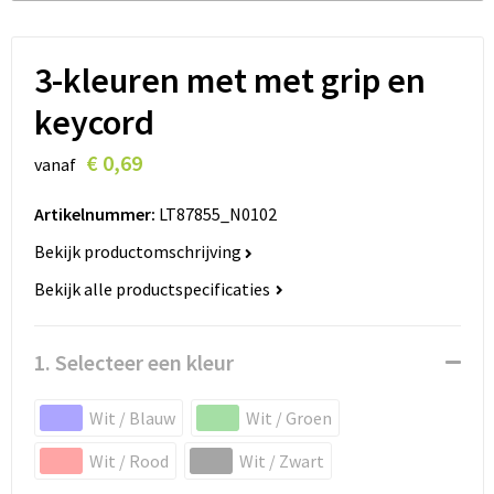
Lanyards
Peuters en Baby's
Lokale producten
Ondergoed, Sokken en Nachtkleding
3-kleuren met met grip en
keycord
Miniboxen
€ 0,69
vanaf
Momenten
Artikelnummer:
LT87855_N0102
Paraplu's
Bekijk productomschrijving
Persoonlijke verzorging
Bekijk alle productspecificaties
Reisbenodigdheden
1. Selecteer een kleur
Schrijfwaren
Wit / Blauw
Wit / Groen
Sleutelhangers
Wit / Rood
Wit / Zwart