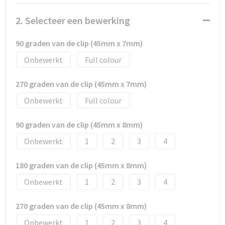
Snoepgoed
2. Selecteer een bewerking
Spellen voor binnen en buiten
90 graden van de clip (45mm x 7mm)
Sport
Onbewerkt
Full colour
Sportaccessoires
270 graden van de clip (45mm x 7mm)
Tassen
Onbewerkt
Full colour
90 graden van de clip (45mm x 8mm)
Textiel
Onbewerkt
1
2
3
4
Thuiswerken
180 graden van de clip (45mm x 8mm)
Veiligheid, Auto en Fiets
Onbewerkt
1
2
3
4
Virtueel uitje met borrelbox
270 graden van de clip (45mm x 8mm)
Onbewerkt
1
2
3
4
Vrije tijd en strand