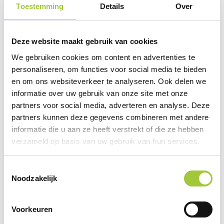
Toestemming
Details
Over
Prijsinformatie
Deze website maakt gebruik van cookies
×
Indien de staffels niet aanwezig zijn moet je
We gebruiken cookies om content en advertenties te
eerst een optie hierboven selecteren
personaliseren, om functies voor social media te bieden
Draai uw mobiel voor de Prijs informatie
en om ons websiteverkeer te analyseren. Ook delen we
informatie over uw gebruik van onze site met onze
partners voor social media, adverteren en analyse. Deze
partners kunnen deze gegevens combineren met andere
Gerelateerde producten
informatie die u aan ze heeft verstrekt of die ze hebben
verzameld op basis van uw gebruik van hun services.
Toestemmingsselectie
Noodzakelijk
Voorkeuren