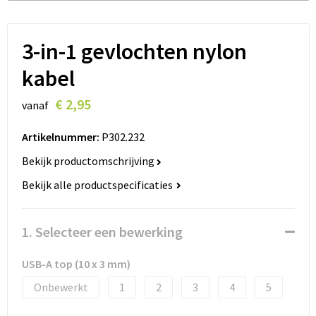
Lanyards
Peuters en Baby's
Lokale producten
Ondergoed, Sokken en Nachtkleding
3-in-1 gevlochten nylon
kabel
Miniboxen
€ 2,95
vanaf
Momenten
Artikelnummer:
P302.232
Paraplu's
Bekijk productomschrijving
Persoonlijke verzorging
Bekijk alle productspecificaties
Reisbenodigdheden
1. Selecteer een bewerking
Schrijfwaren
USB-A top (10 x 3 mm)
Sleutelhangers
Onbewerkt
1
2
3
4
5