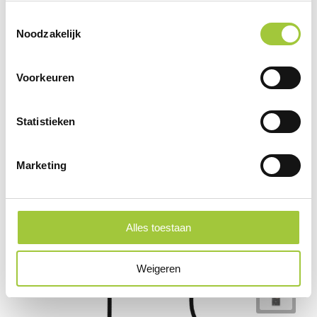
×
Indien de staffels niet aanwezig zijn moet je
Toestemmingsselectie
eerst een optie hierboven selecteren
Noodzakelijk
Draai uw mobiel voor de Prijs informatie
Voorkeuren
Gerelateerde producten
Statistieken
Marketing
Alles toestaan
Weigeren