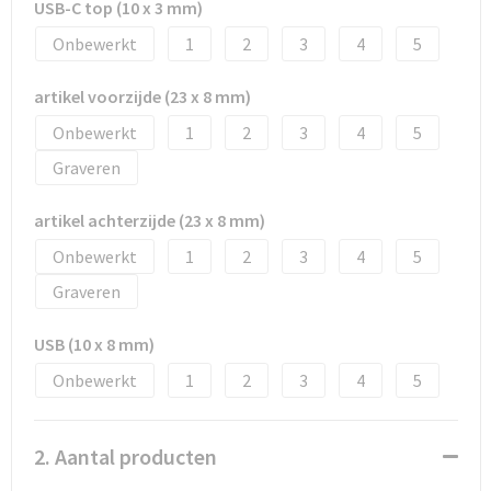
Snoepgoed
USB-C top (10 x 3 mm)
Onbewerkt
1
2
3
4
5
Spellen voor binnen en buiten
artikel voorzijde (23 x 8 mm)
Sport
Onbewerkt
1
2
3
4
5
Sportaccessoires
Graveren
Tassen
artikel achterzijde (23 x 8 mm)
Onbewerkt
1
2
3
4
5
Textiel
Graveren
Thuiswerken
USB (10 x 8 mm)
Veiligheid, Auto en Fiets
Onbewerkt
1
2
3
4
5
Virtueel uitje met borrelbox
2. Aantal producten
Vrije tijd en strand