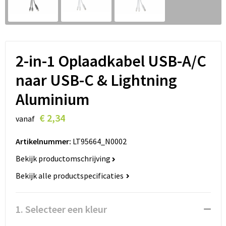
Lanyards
Peuters en Baby's
Lokale producten
Ondergoed, Sokken en Nachtkleding
Miniboxen
2-in-1 Oplaadkabel USB-A/C
naar USB-C & Lightning
Momenten
Aluminium
Paraplu's
€ 2,34
vanaf
Persoonlijke verzorging
Artikelnummer:
LT95664_N0002
Reisbenodigdheden
Bekijk productomschrijving
Bekijk alle productspecificaties
Schrijfwaren
Sleutelhangers
1. Selecteer een kleur