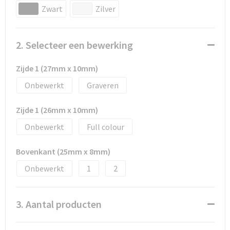
Snoepgoed
Zwart
Zilver
Spellen voor binnen en buiten
2. Selecteer een bewerking
Sport
Zijde 1 (27mm x 10mm)
Sportaccessoires
Onbewerkt
Graveren
Tassen
Zijde 1 (26mm x 10mm)
Onbewerkt
Full colour
Textiel
Bovenkant (25mm x 8mm)
Thuiswerken
Onbewerkt
1
2
Veiligheid, Auto en Fiets
3. Aantal producten
Virtueel uitje met borrelbox
Vrije tijd en strand