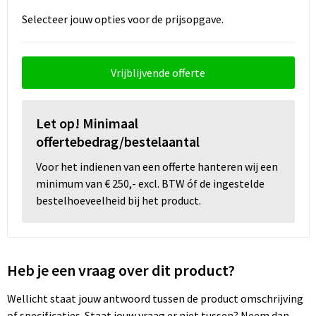
Snoepgoed
Selecteer jouw opties voor de prijsopgave.
Spellen voor binnen en buiten
Sport
Vrijblijvende offerte
Sportaccessoires
Let op! Minimaal
offertebedrag/bestelaantal
Tassen
Voor het indienen van een offerte hanteren wij een
Textiel
minimum van € 250,- excl. BTW óf de ingestelde
bestelhoeveelheid bij het product.
Thuiswerken
Veiligheid, Auto en Fiets
Heb je een vraag over dit product?
Virtueel uitje met borrelbox
Wellicht staat jouw antwoord tussen de product omschrijving
Vrije tijd en strand
of specificaties. Staat jouw vraag er niet tussen? Neem dan